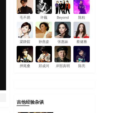
毛不易
许巍
Beyond
陈粒
梁静茹
孙燕姿
张惠妹
蔡健雅
押尾桑
郑成河
岸部真明
陈亮
吉他经验杂谈