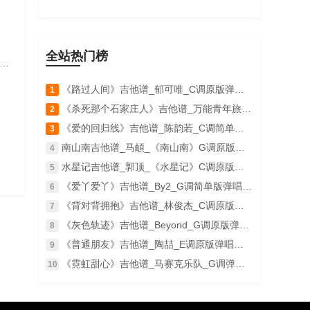
全站热门榜
《路过人间》吉他谱_郁可唯_C调原版弹唱六线谱
1
《杀死那个石家庄人》吉他谱_万能青年旅店_C调简单版弹唱谱
2
《爱的回归线》吉他谱_陈韵若_C调简单版弹唱谱_高清和弦图谱
3
南山南吉他谱_马頔_《南山南》G调原版弹唱六线谱
4
水星记吉他谱_郭顶_《水星记》C调原版弹唱谱_高清六线谱
5
《爱丫爱丫》吉他谱_By2_G调简单版弹唱谱_高清和弦图谱
6
《背对背拥抱》吉他谱_林俊杰_C调原版弹唱六线谱
7
《灰色轨迹》吉他谱_Beyond_G调原版弹唱谱_高清六线谱
8
《普通朋友》吉他谱_陶喆_E调原版弹唱六线谱
9
《霓虹甜心》吉他谱_马赛克乐队_G调弹唱六线谱
10