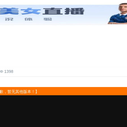
资源
吉他谱
精选
1398
歉，暂无其他版本！】