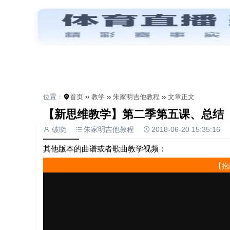
首页
教学
经验
乐理
评测
位置：
首页
››
教学
››
朱家明吉他教程
››
文章正文
【新思维教学】第二季第五课、总结
破晓
朱家明吉他教程
2018-06-20 15:35:16
其他版本的曲谱或者歌曲教学视频：
【抱