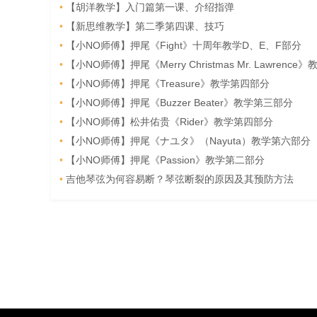
•
【胡洋教学】入门篇第一课、介绍指弹
•
【新思维教学】第二季第四课、技巧
•
【小NO师傅】押尾《Fight》十周年教学D、E、F部分
•
【小NO师傅】押尾《Merry Christmas Mr. Lawrence》教学
•
【小NO师傅】押尾《Treasure》教学第四部分
•
【小NO师傅】押尾《Buzzer Beater》教学第三部分
•
【小NO师傅】松井佑贵《Rider》教学第四部分
•
【小NO师傅】押尾《ナユタ》（Nayuta）教学第六部分
•
【小NO师傅】押尾《Passion》教学第二部分
•
吉他琴弦为何容易断？琴弦断裂的原因及其预防方法