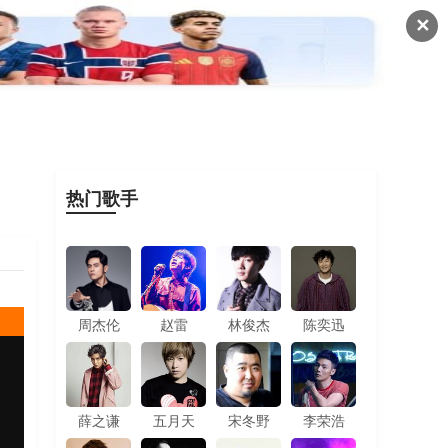
✕
|
发布曲谱
谱架
登录
注册
热门歌手
周杰伦
赵雷
林俊杰
陈奕迅
薛之谦
五月天
宋冬野
李荣浩