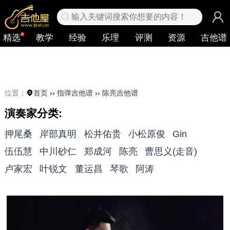
✕
输入关键词搜索你想要的内容！
精选
教学
经验
乐理
评测
资源
吉他谱
位置：
首页
››
指弹吉他谱
››
陈亮吉他谱
演奏家分类:
押尾桑
岸部真明
松井佑贵
小松原俊
Gin
伍伍慧
中川砂仁
郑成河
陈亮
曹思义(走音)
卢家宏
叶锐文
董运昌
琴歌
阿涛