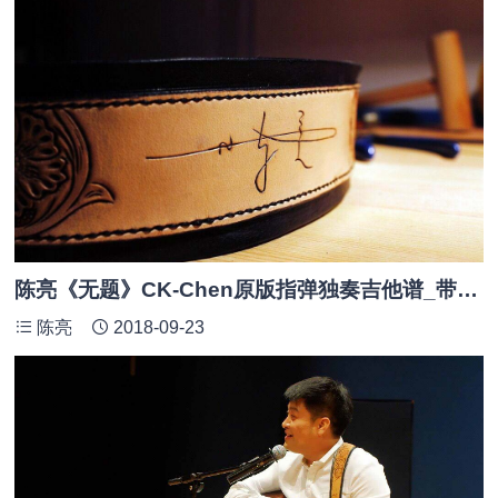
陈亮《无题》CK-Chen原版指弹独奏吉他谱_带和弦版
陈亮
2018-09-23