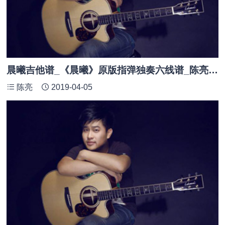
晨曦吉他谱_《晨曦》原版指弹独奏六线谱_陈亮教学_附GTP及PDF
陈亮
2019-04-05