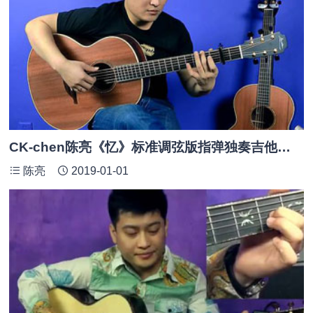
CK-chen陈亮《忆》标准调弦版指弹独奏吉他谱_附PDF及GTP谱
陈亮
2019-01-01