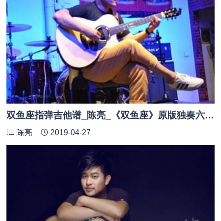
双鱼座指弹吉他谱_陈亮_《双鱼座》原版独奏六线谱
陈亮
2019-04-27